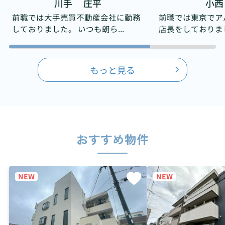
川手 庄平
小西
前職では大手売買不動産会社に勤務
前職では東京でア
しておりました。 いつも朗ら...
店長をしておりました
もっと見る
おすすめ物件
NEW
NEW