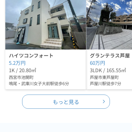
ハイツコンフォート
グランテラス芦屋
5.2
万円
60
万円
1K / 20.80㎡
3LDK / 165.55㎡
西宮市池開町
芦屋市東芦屋町
鳴尾・武庫川女子大前駅徒歩6分
芦屋川駅徒歩7分
もっと見る