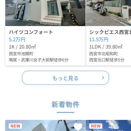
ハイツコンフォート
シックピエス西宮
5.2
万円
11.5
万円
1K / 20.80㎡
1LDK / 39.80㎡
西宮市池開町
西宮市北昭和町
鳴尾・武庫川女子大前駅徒歩6分
西宮北口駅徒歩5分
もっと見る
新着物件
NEW
NEW