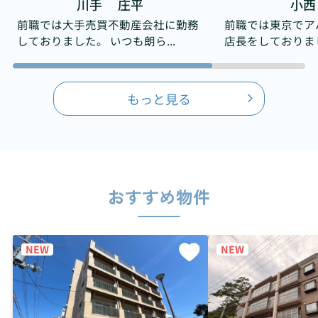
川手 庄平
小西
前職では大手売買不動産会社に勤務
前職では東京でア
しておりました。 いつも朗ら...
店長をしておりました
もっと見る
おすすめ物件
NEW
NEW