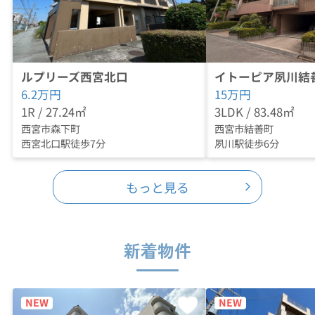
ルプリーズ西宮北口
イトーピア夙川結
6.2
万円
15
万円
1R / 27.24㎡
3LDK / 83.48㎡
西宮市森下町
西宮市結善町
西宮北口駅徒歩7分
夙川駅徒歩6分
もっと見る
新着物件
NEW
NEW