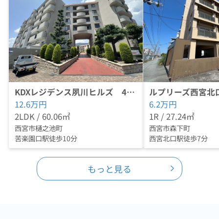
KDXレジデンス夙川ヒルズ 4番館
ルプリーズ西宮北
12.6
万円
6.2
万円
2LDK / 60.06㎡
1R / 27.24㎡
西宮市樋之池町
西宮市森下町
苦楽園口駅徒歩10分
西宮北口駅徒歩7分
もっと見る