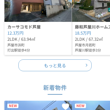
カーサコモド芦屋
藤和芦屋川ホーム
12.3
万円
18.5
万円
2LDK / 63.94㎡
2LDK / 67.32㎡
芦屋市浜町
芦屋市月若町
打出駅徒歩4分
芦屋川駅徒歩3分
もっと見る
新着物件
NEW
NEW