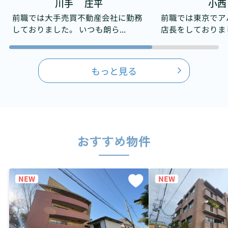
川手 庄平
小西
前職では大手売買不動産会社に勤務
前職では東京でア
しておりました。 いつも朗ら...
店長をしておりました
もっと見る
おすすめ物件
NEW
NEW